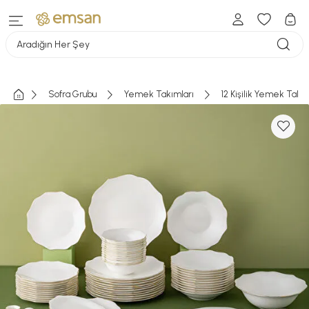
Aradığın Her Şey
Sofra Grubu
Yemek Takımları
12 Kişilik Yemek Takı