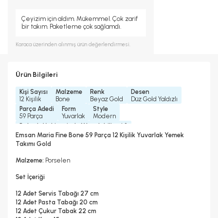
Çeyizim için aldım. Mükemmel. Çok zarif
bir takım. Paketleme çok sağlamdı.
Karaca
üzerinden alınmış ürün değerlendirmesi.
Ürün Bilgileri
Kişi Sayısı
Malzeme
Renk
Desen
12 Kişilik
Bone
Beyaz Gold
Düz Gold Yaldızlı
Parça Adedi
Form
Style
59 Parça
Yuvarlak
Modern
Bulaşık Makinesinde Yıkanılabilir mi ?
Elde Yıkama Önerilir
Emsan Maria Fine Bone 59 Parça 12 Kişilik Yuvarlak Yemek
Mikrodalgada Kullanılabilir
Yedek Parça Temini Yapılır
Takımı Gold
Hayır
2 Yıl
Garanti Yılı
Malzeme:
Porselen
2 Yıl
Set İçeriği
12 Adet Servis Tabağı 27 cm
12 Adet Pasta Tabağı 20 cm
12 Adet Çukur Tabak 22 cm