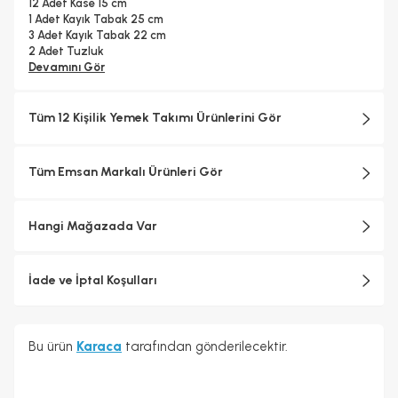
12 Adet Kase 15 cm
1 Adet Kayık Tabak 25 cm
3 Adet Kayık Tabak 22 cm
2 Adet Tuzluk
2 Adet Biberlik
Devamını Gör
2 Adet Kürdanlık
1 Adet Salata Kasesi 23 cm
Tüm 12 Kişilik Yemek Takımı Ürünlerini Gör
Tüm Emsan Markalı Ürünleri Gör
Hangi Mağazada Var
İade ve İptal Koşulları
Bu ürün
Karaca
tarafından gönderilecektir.