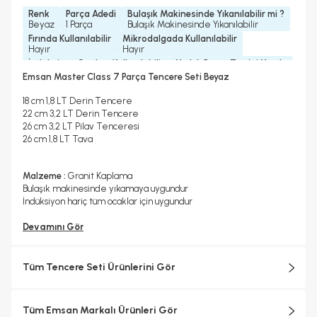
Renk
Parça Adedi
Bulaşık Makinesinde Yıkanılabilir mi ?
Beyaz
1 Parça
Bulaşık Makinesinde Yıkanılabilir
Fırında Kullanılabilir
Mikrodalgada Kullanılabilir
Hayır
Hayır
İndüksiyon Ocakta Kullanılabilir
Yedek Parça Temini Yapılır
Hayır
Hayır
Emsan Master Class 7 Parça Tencere Seti Beyaz
Garanti Yılı
2 Yıl
18 cm 1,8 LT Derin Tencere
22 cm 3,2 LT Derin Tencere
26 cm 3,2 LT Pilav Tenceresi
26 cm 1,8 LT Tava
Malzeme :
Granit Kaplama
Bulaşık makinesinde yıkamaya uygundur
İndüksiyon hariç tüm ocaklar için uygundur
Devamını Gör
Tüm Tencere Seti Ürünlerini Gör
Tüm Emsan Markalı Ürünleri Gör