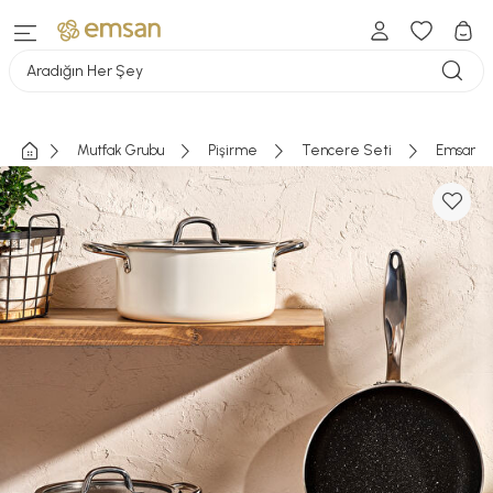
Aradığın Her Şey
Mutfak Grubu
Pişirme
Tencere Seti
Emsan Ma