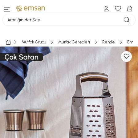
Aradığın Her Şey
Mutfak Grubu
Mutfak Gereçleri
Rende
Emsan