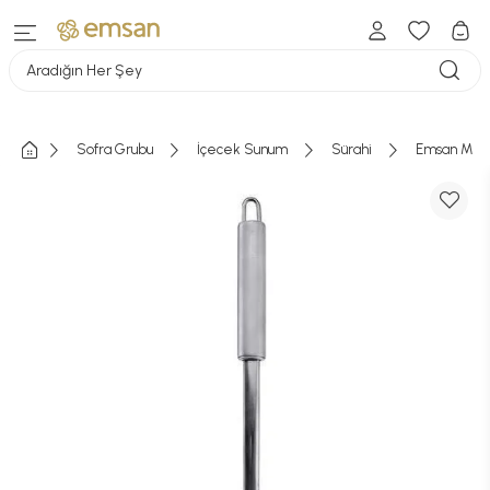
Aradığın Her Şey
Sofra Grubu
İçecek Sunum
Sürahi
Emsan Mod