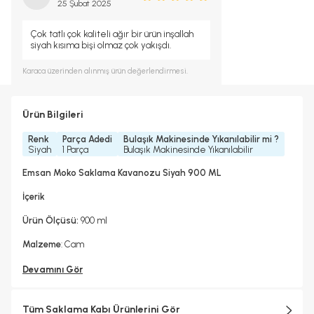
25 Şubat 2025
Çok tatlı çok kaliteli ağır bir ürün inşallah
siyah kısıma bişi olmaz çok yakışdı.
Karaca
üzerinden alınmış ürün değerlendirmesi.
Ürün Bilgileri
Renk
Parça Adedi
Bulaşık Makinesinde Yıkanılabilir mi ?
Siyah
1 Parça
Bulaşık Makinesinde Yıkanılabilir
Emsan Moko Saklama Kavanozu Siyah 900 ML
İçerik
Ürün Ölçüsü:
900 ml
Malzeme
: Cam
Devamını Gör
Tüm Saklama Kabı Ürünlerini Gör