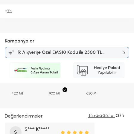
Kampanyalar
İlk Alışverişe Özel EMS10 Kodu ile 2500 TL
ve Üzerine %10 İndirim
Kampanyası
420 Ml
900 Ml
650 Ml
Değerlendirmeler
Tümünü Göster
(3)
S**** K******
S