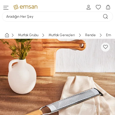
Aradığın Her Şey
Mutfak Grubu
Mutfak Gereçleri
Rende
Emsan