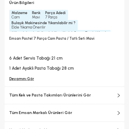
Ürün Bilgileri
Malzeme
Renk
Parça Adedi
Cam
Mavi
7 Parça
Bulaşık Makinesinde Yıkanılabilir mi ?
Elde Yıkama Önerilir
Mikrodalgada Kullanılabilir
Yedek Parça Temini Yapılır
Hayır
Hayır
Emsan Pastel 7 Parça Cam Pasta / Tatlı Seti Mavi
6 Adet Servis Tabağı 21 cm
1 Adet Ayaklı Pasta Tabağı 28 cm
Devamını Gör
Tüm Kek ve Pasta Takımları Ürünlerini Gör
Tüm Emsan Markalı Ürünleri Gör