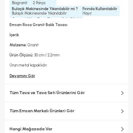
Biogranit
2 Parça
Bulaşık Makinesinde Yıkanılabilir mi ?
Fırında Kullanılabilir
Bulaşık Makinesinde Yıkanılabilir
Hayır
Garanti Yılı
Tava Türü
Kulp Bilgisi
2 Yıl
Balık Tavası
Bakalit Kulp
Emsan Rosa Granit Balık Tavası
İçerik
Malzeme:
Granit
Ürün Ölçüsü:
30 cm / 2.2mm
Ürün metal kapaklıdır.
Devamını Gör
Tüm Tava ve Tava Seti Ürünlerini Gör
Tüm Emsan Markalı Ürünleri Gör
Hangi Mağazada Var