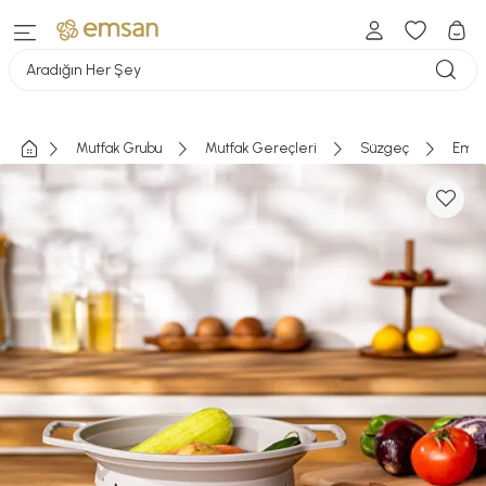
Aradığın Her Şey
Mutfak Grubu
Mutfak Gereçleri
Süzgeç
Emsan