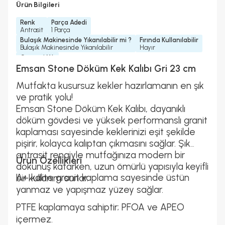
Ürün Bilgileri
Renk
Parça Adedi
Antrasit
1 Parça
Bulaşık Makinesinde Yıkanılabilir mi ?
Fırında Kullanılabilir
Bulaşık Makinesinde Yıkanılabilir
Hayır
Garanti Yılı
2 Yıl
Emsan Stone Döküm Kek Kalıbı Gri 23 cm
Mutfakta kusursuz kekler hazırlamanın en şık
ve pratik yolu!
Emsan Stone Döküm Kek Kalıbı, dayanıklı
döküm gövdesi ve yüksek performanslı granit
kaplaması sayesinde keklerinizi eşit şekilde
pişirir, kolayca kalıptan çıkmasını sağlar. Şık
antrasit rengiyle mutfağınıza modern bir
Ürün Özellikleri
dokunuş katarken, uzun ömürlü yapısıyla keyifli
A+ kalite granit kaplama sayesinde üstün
bir kullanım sunar.
yanmaz ve yapışmaz yüzey sağlar.
PTFE kaplamaya sahiptir; PFOA ve APEO
içermez.