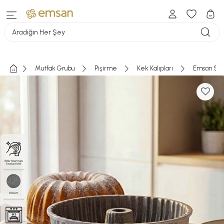
Aradığın Her Şey
Mutfak Grubu
Pişirme
Kek Kalıpları
Emsan Sto