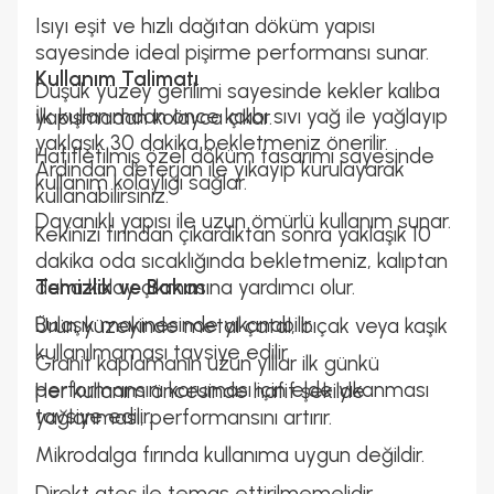
Isıyı eşit ve hızlı dağıtan döküm yapısı
sayesinde ideal pişirme performansı sunar.
Kullanım Talimatı
Düşük yüzey gerilimi sayesinde kekler kalıba
İlk kullanımdan önce kalıbı sıvı yağ ile yağlayıp
yapışmadan kolayca çıkar.
yaklaşık 30 dakika bekletmeniz önerilir.
Hafifletilmiş özel döküm tasarımı sayesinde
Ardından deterjan ile yıkayıp kurulayarak
kullanım kolaylığı sağlar.
kullanabilirsiniz.
Dayanıklı yapısı ile uzun ömürlü kullanım sunar.
Kekinizi fırından çıkardıktan sonra yaklaşık 10
dakika oda sıcaklığında bekletmeniz, kalıptan
daha kolay çıkmasına yardımcı olur.
Temizlik ve Bakım
Bulaşık makinesinde yıkanabilir.
Ürün yüzeyinde metal çatal, bıçak veya kaşık
kullanılmaması tavsiye edilir.
Granit kaplamanın uzun yıllar ilk günkü
performansını koruması için elde yıkanması
Her kullanım öncesinde hafif şekilde
tavsiye edilir.
yağlanması, performansını artırır.
Mikrodalga fırında kullanıma uygun değildir.
Direkt ateş ile temas ettirilmemelidir.