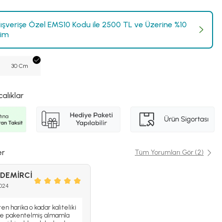
Alışverişe Özel EMS10 Kodu ile 2500 TL ve Üzerine %10
rim
30 Cm
calıklar
er
Tüm Yorumları Gör (2)
 DEMİRCİ
2024
n harika o kadar kaliteliki
le pakentelmiş almamla