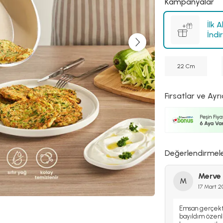
Kampanyalar
İlk 
İndi
22 Cm
Fırsatlar ve Ayrı
Değerlendirmel
Merve
M
17 Mart 
Emsan gerçekte
bayıldım özen