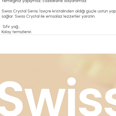
Yemeğiniz yapışmaz, cazibesine dayanılmaz.
Swiss Crystal Serisi; İsviçre kristalinden aldığı güçle üstün 
sağlar. Swiss Crystal ile emsalsiz lezzetler yaratın.
Sıfır yağ ,
Kolay temizlenir,
Toksik madde içermez ,
Yapışmaz yüzey,
İndüksiyon hariç tüm ocaklar için uyumludur.
Kullanım Kılavuzu için
tıklayınız.