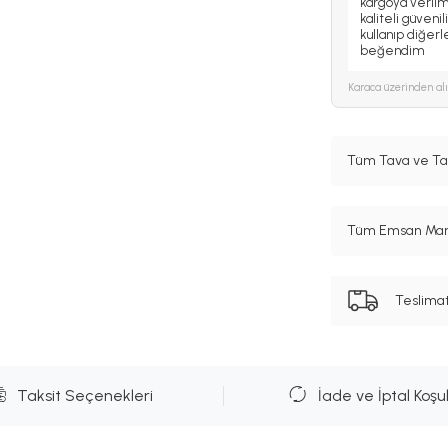
kargoya verilme
kaliteli güveni
kullanıp diğer
beğendim
Karaca
üzerinden al
Tüm Tava ve Tav
Tüm Emsan Marka
Teslima
Taksit Seçenekleri
İade ve İptal Koşul