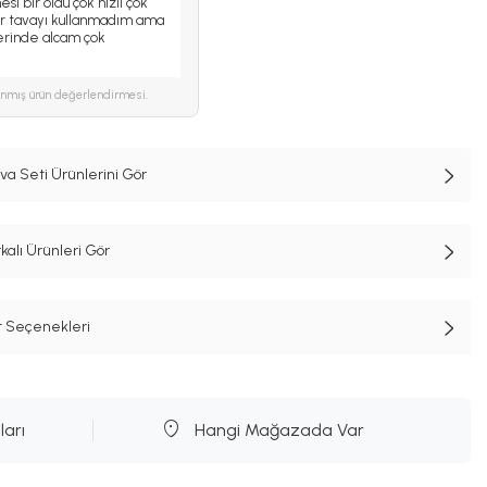
si bir oldu çok hızlı çok
lir tavayı kullanmadım ama
lerinde alcam çok
ınmış ürün değerlendirmesi.
a Seti Ürünlerini Gör
lı Ürünleri Gör
t Seçenekleri
ları
Hangi Mağazada Var