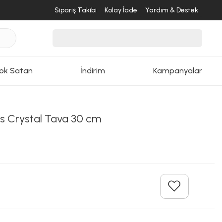
Sipariş Takibi
Kolay İade
Yardım & Destek
ok Satan
İndirim
Kampanyalar
desende
s Crystal Tava 30 cm
ri Dön