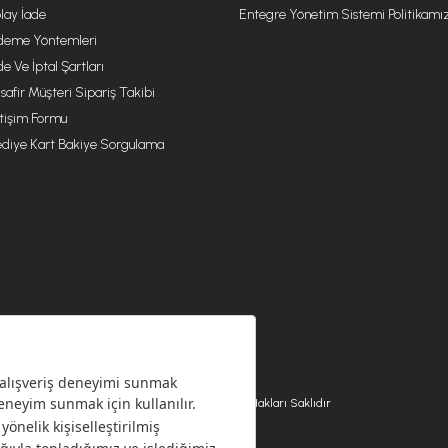
lay İade
Entegre Yönetim Sistemi Politikamı
eme Yöntemleri
de Ve İptal Şartları
safir Müşteri Sipariş Takibi
etişim Formu
diye Kart Bakiye Sorgulama
© 2026 EMSAN A.Ş. Tüm Hakları Saklıdır