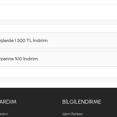
işlerde 1.500 TL İndirim
Üzerine %10 İndirim
ARDIM
BILGILENDIRME
rdım
İşlem Rehberi