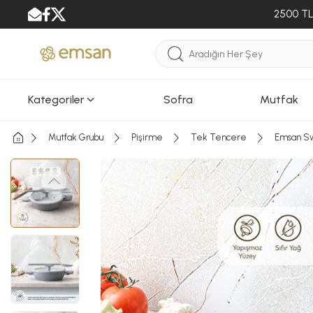
2500 TL 
Kategoriler
Sofra
Mutfak
Mutfak Grubu
Pişirme
Tek Tencere
Emsan Swi