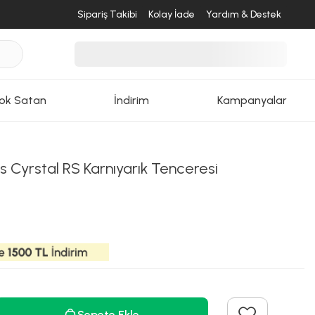
Sipariş Takibi
Kolay İade
Yardım & Destek
ok Satan
İndirim
Kampanyalar
 Cyrstal RS Karnıyarık Tenceresi
Sepete Ekle