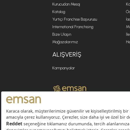
Kurucudan Mesaj
Ko
Katalog
Öd
Yurtiçi Franchise Başvurusu
İa
International Franchising
Mi
Bize Ulaşın
İl
Mağazalarımız
He
ALIŞVERIŞ
Kampanyalar