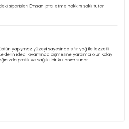
eki siparişleri Emsan iptal etme hakkını saklı tutar.
i, üstün yapışmaz yüzeyi sayesinde sıfır yağ ile lezzetli
yeceklerin ideal kıvamında pişmesine yardımcı olur. Kolay
ızda pratik ve sağlıklı bir kullanım sunar.