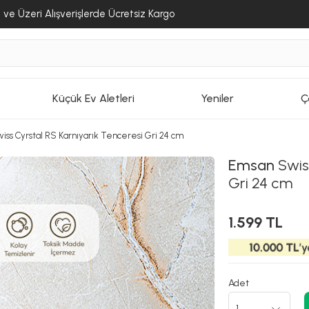
ve Üzeri Alışverişlerde Ücretsiz Kargo
Küçük Ev Aletleri
Yeniler
Ç
ss Cyrstal RS Karnıyarık Tenceresi Gri 24 cm
Emsan
Swiss
Gri 24 cm
1.599 TL
Adet