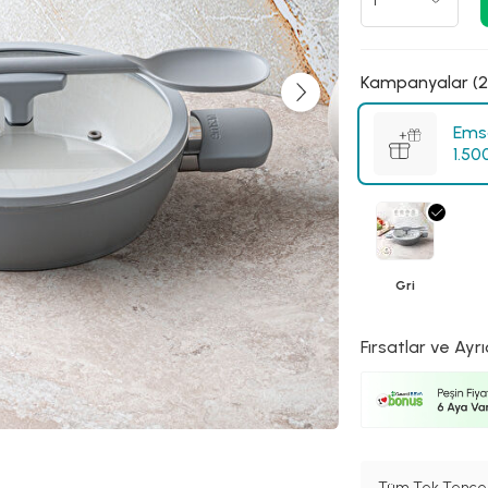
Kampanyalar (2
Emsa
1.50
Gri
Fırsatlar ve Ayrı
Tüm Tek Tencer