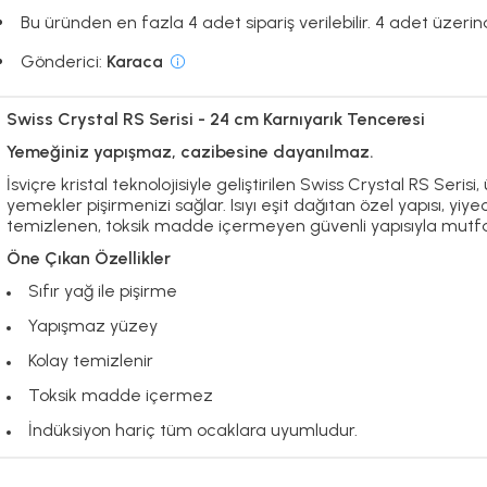
Bu üründen en fazla 4 adet sipariş verilebilir. 4 adet üzerind
Gönderici:
Karaca
Swiss Crystal RS Serisi - 24 cm Karnıyarık Tenceresi
Yemeğiniz yapışmaz, cazibesine dayanılmaz.
İsviçre kristal teknolojisiyle geliştirilen Swiss Crystal RS Seris
yemekler pişirmenizi sağlar. Isıyı eşit dağıtan özel yapısı, yi
temizlenen, toksik madde içermeyen güvenli yapısıyla mutfağın
Öne Çıkan Özellikler
Sıfır yağ ile pişirme
Yapışmaz yüzey
Kolay temizlenir
Toksik madde içermez
İndüksiyon hariç tüm ocaklara uyumludur.