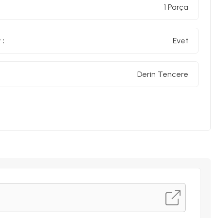
1 Parça
 :
Evet
Derin Tencere