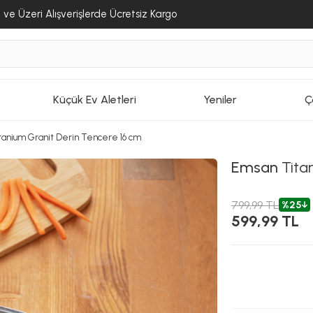
ve Üzeri Alışverişlerde Ücretsiz Kargo
Küçük Ev Aletleri
Yeniler
Ç
tanium Granit Derin Tencere 16 cm
Emsan
Tita
799,99 TL
%25
599,99 TL