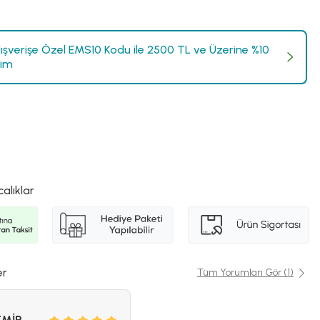
Alışverişe Özel EMS10 Kodu ile 2500 TL ve Üzerine %10
rim
calıklar
er
Tüm Yorumları Gör (1)
EMİR