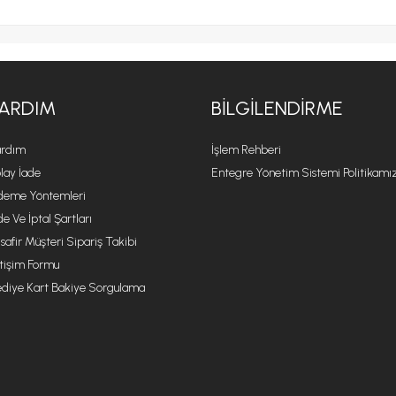
ARDIM
BILGILENDIRME
rdım
İşlem Rehberi
lay İade
Entegre Yönetim Sistemi Politikamı
eme Yöntemleri
de Ve İptal Şartları
safir Müşteri Sipariş Takibi
etişim Formu
diye Kart Bakiye Sorgulama