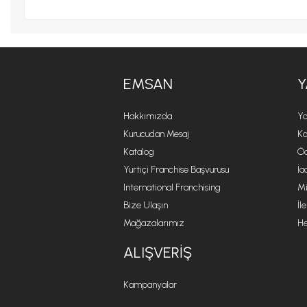
EMSAN
Y
Hakkımızda
Ya
Kurucudan Mesaj
Ko
Katalog
Öd
Yurtiçi Franchise Başvurusu
İa
International Franchising
Mi
Bize Ulaşın
İl
Mağazalarımız
He
ALIŞVERIŞ
Kampanyalar