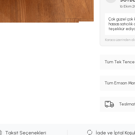
16 Ekim 
Çok güzel çok k
hassas satıcılı
teşekkür ediy
Karaca
üzerinden al
Tüm Tek Tencer
Tüm Emsan Marka
Teslima
Taksit Seçenekleri
İade ve İptal Koşul