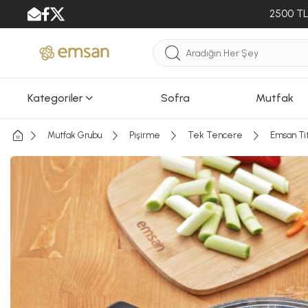
2500 TL 
Kategoriler
Sofra
Mutfak
Mutfak Grubu
Pişirme
Tek Tencere
Emsan Ti