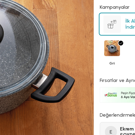
Kampanyalar
İlk 
İndi
Gri
Fırsatlar ve Ayrı
Değerlendirmel
Ekrem
E
SOYD