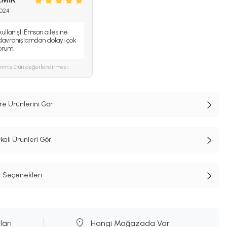
2024
ullanışlı.Emsan ailesine
k davranışlarndan dolayı çok
orum.
ınmış ürün değerlendirmesi.
e Ürünlerini Gör
lı Ürünleri Gör
t Seçenekleri
ları
Hangi Mağazada Var