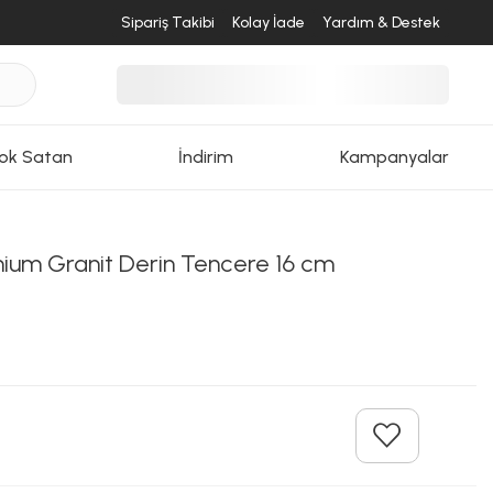
Sipariş Takibi
Kolay İade
Yardım & Destek
ok Satan
İndirim
Kampanyalar
nium Granit Derin Tencere 16 cm