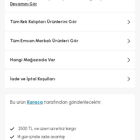
ile göz kamaştırır. Ayrıca
Devamını Gör
kapağın yerleştirilmesinde zorluk
yaşanmaması için tabak kenar kısımları hafif şekilde yukarı
doğru eğim verilmiştir.
Bulaşık makinesinde yıkanabilir.
Tüm Kek Kalıpları Ürünlerini Gör
Tüm Emsan Markalı Ürünleri Gör
Hangi Mağazada Var
İade ve İptal Koşulları
Bu ürün
Karaca
tarafından gönderilecektir.
2500 TL ve üzeri ücretsiz kargo
14 gün içinde iade avantajı