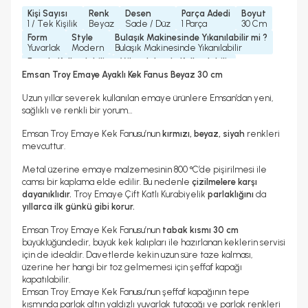
Kişi Sayısı
Renk
Desen
Parça Adedi
Boyut
1 / Tek Kişilik
Beyaz
Sade / Düz
1 Parça
30 Cm
Form
Style
Bulaşık Makinesinde Yıkanılabilir mi ?
Yuvarlak
Modern
Bulaşık Makinesinde Yıkanılabilir
Fırında Kullanılabilir
Mikrodalgada Kullanılabilir
Hayır
Evet
Emsan Troy Emaye Ayaklı Kek Fanus Beyaz 30 cm
Yedek Parça Temini Yapılır
Hayır
Uzun yıllar severek kullanılan emaye ürünlere Emsan’dan yeni,
sağlıklı ve renkli bir yorum…
Emsan Troy Emaye Kek Fanusu’nun
kırmızı, beyaz, siyah
renkleri
mevcuttur.
Metal üzerine emaye malzemesinin 800 °C’de pişirilmesi ile
camsı bir kaplama elde edilir. Bu nedenle
çizilmelere karşı
dayanıklıdır.
Troy Emaye Çift Katlı Kurabiyelik
parlaklığını
da
yıllarca ilk günkü gibi korur.
Emsan Troy Emaye Kek Fanusu’nun
tabak kısmı 30 cm
büyüklüğündedir, büyük kek kalıpları ile hazırlanan keklerin servisi
için de idealdir. Davetlerde kekin uzun süre taze kalması,
üzerine her hangi bir toz gelmemesi için şeffaf kapağı
kapatılabilir.
Emsan Troy Emaye Kek Fanusu’nun şeffaf kapağının tepe
kısmında parlak altın yaldızlı yuvarlak tutacağı ve parlak renkleri