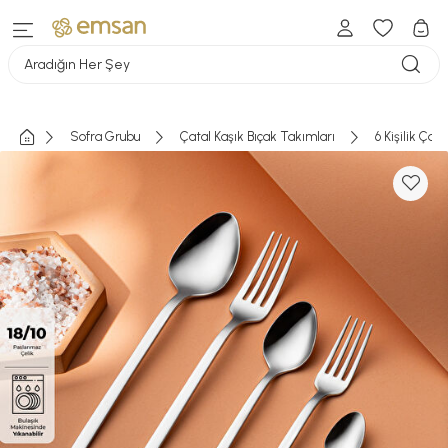
Aradığın Her Şey
Sofra Grubu
Çatal Kaşık Bıçak Takımları
6 Kişilik Çat