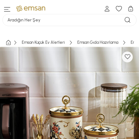
Aradığın Her Şey
Emsan Küçük Ev Aletleri
Emsan Gıda Hazırlama
Emsa