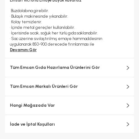
Emsan Victoria Emaye Büyük Kavanoz
Buzdolabına girebilir.
• Bulaşık makinesinde yıkanabilir.
• Kolay temizlenir.
• İçinde metal gereçler kullanılabilir.
• İçerisinde sıcak, soğuk her türlü gıda saklanabilir.
• Sac üzerine sıvılaştırılmış emaye hammaddesinin
uygulanarak 850-900 derecede fırınlanması ile
camsı bir yüzey elde edildiğinden çizilmelere karşı
Devamını Gör
dayanıklıdır.
• Uzun yıllar rengini korur
Tüm Emsan Gıda Hazırlama Ürünlerini Gör
Tüm Emsan Markalı Ürünleri Gör
Hangi Mağazada Var
İade ve İptal Koşulları