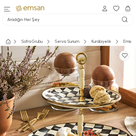
Aradığın Her Şey
Sofra Grubu
Servis Sunum
Kurabiyelik
Emsan V