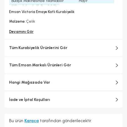
Bulaşık Makinesinde Yıkanılabilir
Hayır
Mikrodalgada Kullanılabilir
Hayır
Emsan Victoria Emaye Katlı Kurabiyelik
Malzeme:
Çelik
Devamını Gör
Tüm Kurabiyelik Ürünlerini Gör
Tüm Emsan Markalı Ürünleri Gör
Hangi Mağazada Var
İade ve İptal Koşulları
Bu ürün
Karaca
tarafından gönderilecektir.