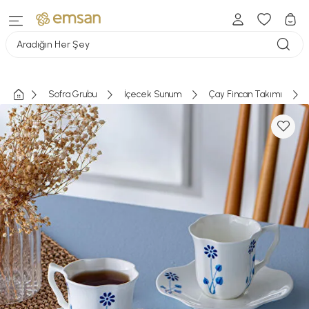
Aradığın Her Şey
Sofra Grubu
İçecek Sunum
Çay Fincan Takımı