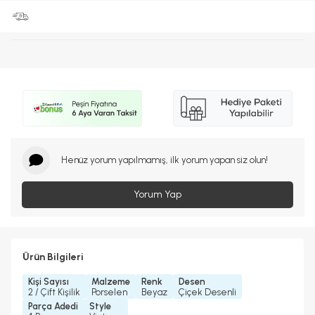
Henüz yorum yapılmamış, ilk yorum yapan siz olun!
Yorum Yap
Ürün Bilgileri
Kişi Sayısı
Malzeme
Renk
Desen
2 / Çift Kişilik
Porselen
Beyaz
Çiçek Desenli
Parça Adedi
Style