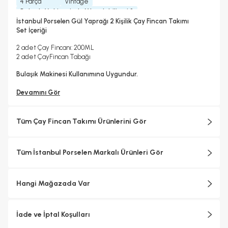
4 Parça
Vintage
Bulaşık Makinesinde Yıkanılabilir mi ?
Bulaşık Makinesinde Yıkanılabilir
İstanbul Porselen Gül Yaprağı 2 Kişilik Çay Fincan Takımı
Mikrodalgada Kullanılabilir
Yedek Parça Temini Yapılır
Set İçeriği
Evet
Hayır
Bardak/ Fincan Kapasitesi
2 adet Çay Fincanı: 200ML
Standart
2 adet ÇayFincan Tabağı
Bulaşık Makinesi Kullanımına Uygundur.
Devamını Gör
Tüm Çay Fincan Takımı Ürünlerini Gör
Tüm İstanbul Porselen Markalı Ürünleri Gör
Hangi Mağazada Var
İade ve İptal Koşulları