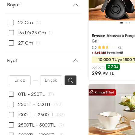
Boyut
22 Cm
(2)
15x17x23 Cm
(1)
Emsan
Akasya 6 Parça
Gri
27 Cm
(1)
2.5
(2)
+ 5.6B kişi
favoriledi!
Fiyat
%70
999,99 TL
299
,99 TL
---
0TL - 250TL
(17)
250TL - 1000TL
(52)
1000TL - 2500TL
(32)
2500TL - 5000TL
(9)