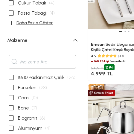
Çukur Tabak
(4)
Pasta Tabağı
(4)
Daha Fazla Göster
Malzeme
Emsan
Sedir Elegance
Kişilik Çatal Kaşık Bıça
4.9
(30)
+ 140.2B kişi
favoriledi!
%9
5.499 TL
4.999 TL
18/10 Paslanmaz Çelik
(26)
Porselen
(23)
Cam
(10)
Bone
(7)
Biogranit
(6)
Alüminyum
(4)