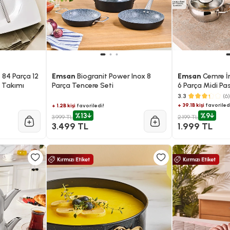
 84 Parça 12
Emsan
Biogranit Power Inox 8
Emsan
Cemre İ
k Takımı
Parça Tencere Seti
6 Parça Midi Pa
Tencere Seti
3.3
(6)
+ 39.1B kişi
favoriled
+ 1.2B kişi
favoriledi!
%13
%9
3.999 TL
2.199 TL
3.499 TL
1.999 TL