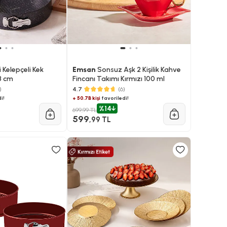
li Kelepçeli Kek
Emsan
Sonsuz Aşk 2 Kişilik Kahve
28 cm
Fincanı Takımı Kırmızı 100 ml
)
4.7
(6)
i!
+ 50.7B kişi
favoriledi!
%14
699,99 TL
599
,99 TL