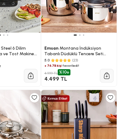
 Steel 6 Dilim
Emsan
Montana İndüksiyon
ra ve Tost Makinesi
Tabanlı Düdüklü Tencere Seti
Siyah Gri 4+6 Litre
5.0
(23)
+ 76.7B kişi
favoriledi!
!
%10
4.999 TL
4.499 TL