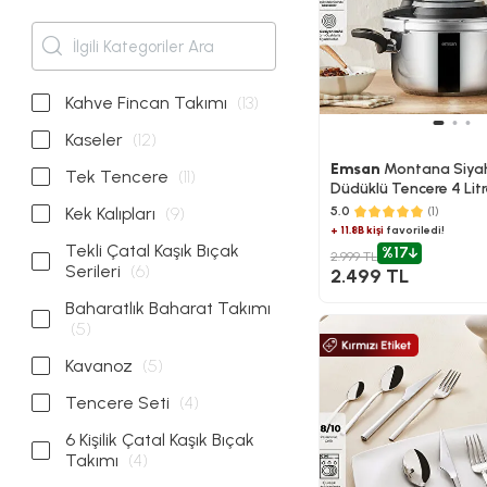
Kahve Fincan Takımı
(13)
Kaseler
(12)
Emsan
Montana Siyah
Tek Tencere
(11)
Düdüklü Tencere 4 Lit
Kek Kalıpları
(9)
5.0
(1)
+ 11.8B kişi
favoriledi!
Tekli Çatal Kaşık Bıçak
%17
2.999 TL
Serileri
(6)
2.499 TL
Baharatlık Baharat Takımı
(5)
Kavanoz
(5)
Tencere Seti
(4)
6 Kişilik Çatal Kaşık Bıçak
Takımı
(4)