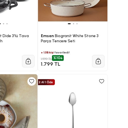
t Dide 3'lü Tava
Emsan
Biogranit White Stone 3
ah
Parça Tencere Seti
+ 1.5B kişi
favoriledi!
%10
1.999 TL
1.799 TL