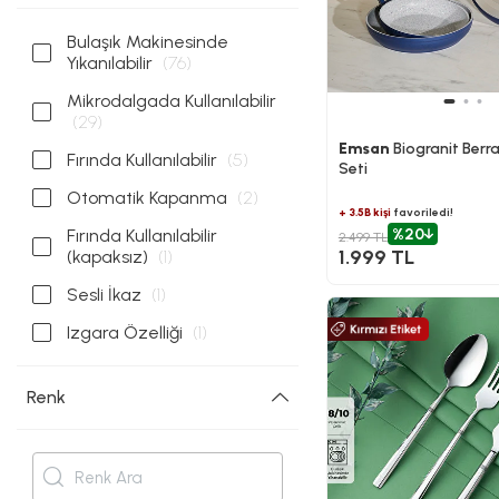
Bulaşık Makinesinde
Yıkanılabilir
(76)
Mikrodalgada Kullanılabilir
(29)
Emsan
Biogranit Berra
Fırında Kullanılabilir
(5)
Seti
Otomatik Kapanma
(2)
+ 3.5B kişi
favoriledi!
%20
Fırında Kullanılabilir
2.499 TL
1.999 TL
(kapaksız)
(1)
Sesli İkaz
(1)
Izgara Özelliği
(1)
Renk