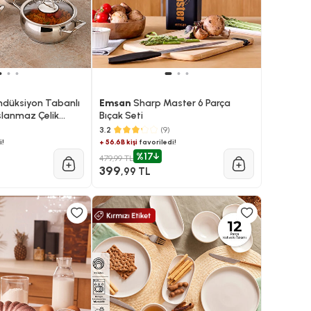
ndüksiyon Tabanlı
Emsan
Sharp Master 6 Parça
slanmaz Çelik
Bıçak Seti
3.2
(9)
i!
+ 56.6B kişi
favoriledi!
%17
479,99 TL
399
,99 TL