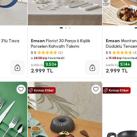
 3'lü Tava
Emsan
Florist 30 Parça 6 Kişilik
Emsan
Montana
Porselen Kahvaltı Takımı
Düdüklü Tencere
5.0
(2)
5.0
(4
+ 28.5B kişi
favoriledi!
+ 15.0B kişi
favoriled
%50
%14
5.999 TL
3.499 TL
2.999 TL
2.999 TL