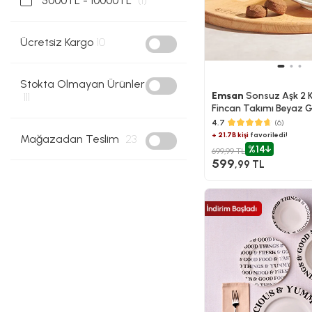
5000TL - 10000TL
(1)
Ücretsiz Kargo
10
Stokta Olmayan Ürünler
Emsan
Sonsuz Aşk 2 Ki
111
Fincan Takımı Beyaz G
4.7
(6)
+ 21.7B kişi
favoriledi!
Mağazadan Teslim
23
%14
699,99 TL
599
,99 TL