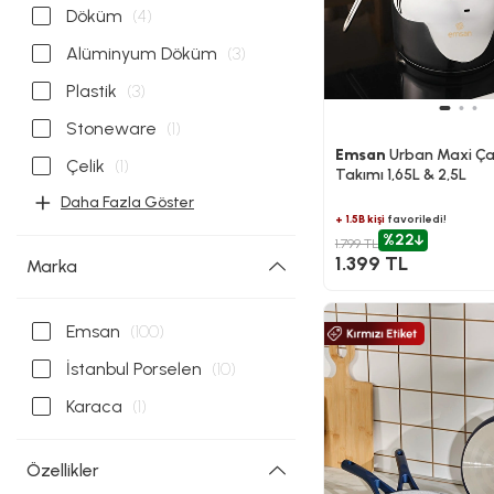
Döküm
(4)
Alüminyum Döküm
(3)
Plastik
(3)
Stoneware
(1)
Emsan
Urban Maxi Ça
Çelik
(1)
Takımı 1,65L & 2,5L
Daha Fazla Göster
+ 1.5B kişi
favoriledi!
%22
1.799 TL
1.399 TL
Marka
Emsan
(100)
İstanbul Porselen
(10)
Karaca
(1)
Özellikler