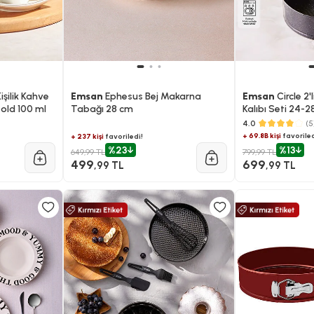
şilik Kahve
Emsan
Ephesus Bej Makarna
Emsan
Circle 2'
old 100 ml
Tabağı 28 cm
Kalıbı Seti 24-
4.0
(5
+ 69.8B kişi
favoriled
+ 237 kişi
favoriledi!
%23
%13
649,99 TL
799,99 TL
499
699
,99 TL
,99 TL