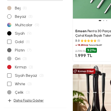
Bej
(11)
Beyaz
(11)
Multicolor
(9)
Emsan
Penta 30 Parça 6
Siyah
(9)
Çatal Kaşık Bıçak Takı
5.0
(1)
Gold
(8)
+ 18.2B kişi
favoriledi!
Platin
(7)
%29
2.799 TL
1.999 TL
Gri
(3)
Kırmızı
(3)
Siyah Beyaz
(3)
White
(3)
Çelik
(3)
Daha Fazla Göster