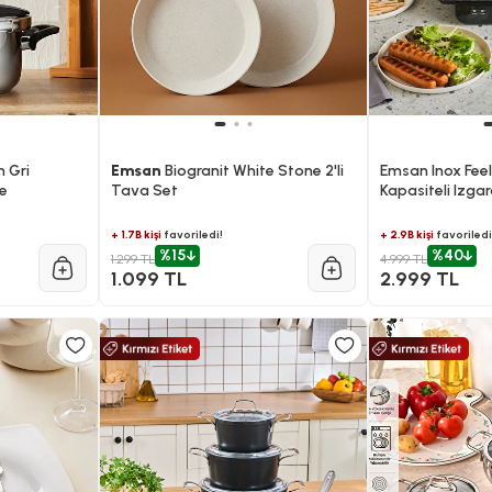
 Gri
Emsan
Biogranit White Stone 2'li
Emsan Inox Feel
re
Tava Set
Kapasiteli Izga
1800W
+ 1.7B kişi
favoriledi!
+ 2.9B kişi
favoriledi
%15
%40
1.299 TL
4.999 TL
1.099 TL
2.999 TL