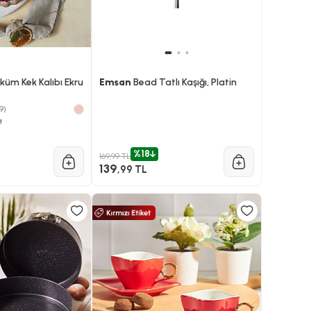
üm Kek Kalıbı Ekru
Emsan
Bead Tatlı Kaşığı, Platin
9)
!
%18
169,99 TL
139
,99 TL