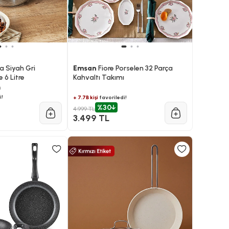
 Siyah Gri
Emsan
Fiore Porselen 32 Parça
 6 Litre
Kahvaltı Takımı
)
i!
+ 7.7B kişi
favoriledi!
%30
4.999 TL
3.499 TL