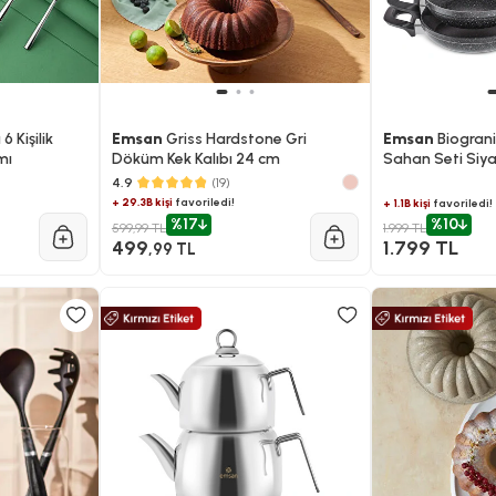
 Kişilik
Emsan
Griss Hardstone Gri
Emsan
Biograni
mı
Döküm Kek Kalıbı 24 cm
Sahan Seti Siy
4.9
(19)
+ 29.3B kişi
favoriledi!
+ 1.1B kişi
favoriledi!
%17
%10
599,99 TL
1.999 TL
499
1.799 TL
,99 TL