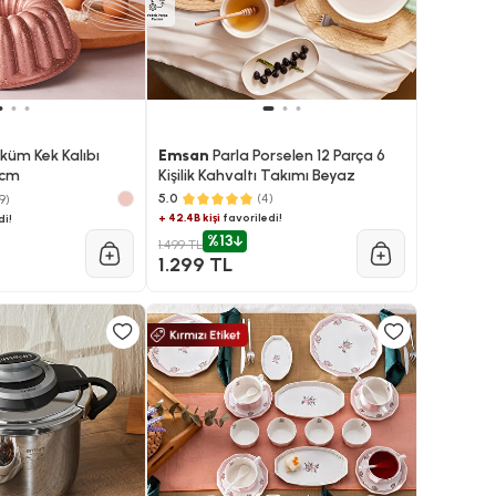
üm Kek Kalıbı
Emsan
Parla Porselen 12 Parça 6
 cm
Kişilik Kahvaltı Takımı Beyaz
5.0
(4)
9)
+ 42.4B kişi
favoriledi!
di!
%13
1.499 TL
1.299 TL