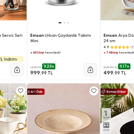
 Servis Seti
Emsan
Urban Çaydanlık Takımı
Emsan
Arya Dök
Mini
24 cm
4.9
(2
+ 7.4B kişi
favoriledi
+ 653 kişi
favoriledi!
%23
%17
1.299 TL
599,99 TL
999
499
,99 TL
,99 TL