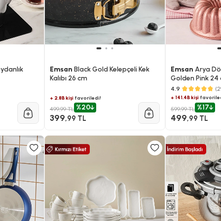
ydanlık
Emsan
Black Gold Kelepçeli Kek
Emsan
Arya Dök
Kalıbı 26 cm
Golden Pink 24
4.9
(2
+ 141.4B kişi
favorile
+ 2.8B kişi
favoriledi!
%20
%17
499,99 TL
599,99 TL
399
499
,99 TL
,99 TL