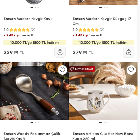
Emsan
Modern Kevgir Kaşık
Emsan
Modern Kevgir Süzgeç 17
Cm
(2)
(2)
5.0
5.0
+ 2.4B kişi
+ 4.4B kişi
favoriledi!
favoriledi!
229
279
,99 TL
,99 TL
Emsan
Woody Paslanmaz Çelik
Emsan
Artisan C Letter New Bone
Servis Kaşığı
Kupa 220 ml