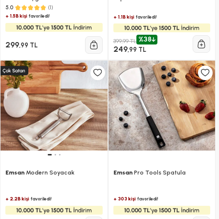
(1)
5.0
+ 1.5B kişi
favoriledi!
+ 1.1B kişi
favoriledi!
%38
399,99 TL
299
,99 TL
249
,99 TL
Emsan
Modern Soyacak
Emsan
Pro Tools Spatula
+ 2.2B kişi
+ 303 kişi
favoriledi!
favoriledi!