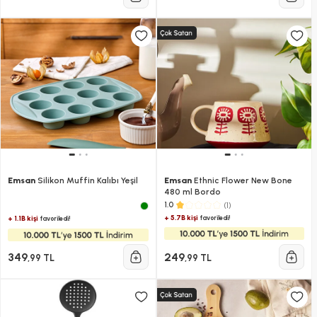
Emsan
Silikon Muffin Kalıbı Yeşil
Emsan
Ethnic Flower New Bone
480 ml Bordo
(1)
1.0
+ 5.7B kişi
favoriledi!
+ 1.1B kişi
favoriledi!
349
249
,99 TL
,99 TL