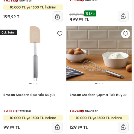
+ 6.7B kişi
favoriledi!
%17
599,99 TL
199
,99 TL
499
,99 TL
Emsan
Modern Spatula Küçük
Emsan
Modern Çıpma Teli Büyük
+ 3.7B kişi
+ 2.7B kişi
favoriledi!
favoriledi!
99
129
,99 TL
,99 TL