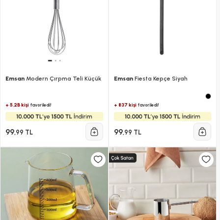
Emsan
Modern Çırpma Teli Küçük
Emsan
Fiesta Kepçe Siyah
+ 5.2B kişi
+ 837 kişi
favoriledi!
favoriledi!
99
99
,99 TL
,99 TL