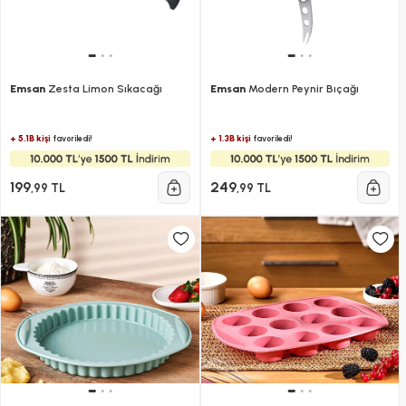
Emsan
Zesta Limon Sıkacağı
Emsan
Modern Peynir Bıçağı
+ 5.1B kişi
+ 1.3B kişi
favoriledi!
favoriledi!
199
249
,99 TL
,99 TL