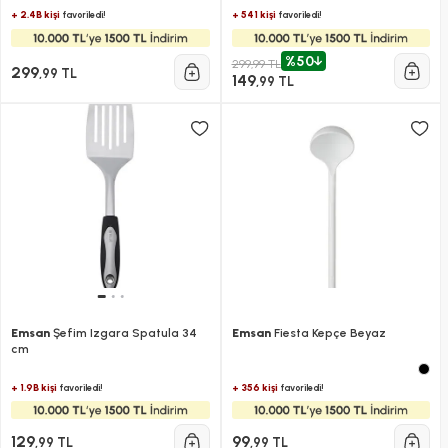
+ 2.4B kişi
+ 541 kişi
favoriledi!
favoriledi!
%50
299,99 TL
299
,99 TL
149
,99 TL
Emsan
Şefim Izgara Spatula 34
Emsan
Fiesta Kepçe Beyaz
cm
+ 1.9B kişi
+ 356 kişi
favoriledi!
favoriledi!
129
99
,99 TL
,99 TL