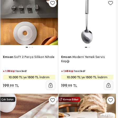
Emsan
Soft 2 Parça Silikon Nihale
Emsan
Modern Yemek Servis
Kaşığı
+ 1.3B kişi
+ 1.6B kişi
favoriledi!
favoriledi!
199
199
,99 TL
,99 TL