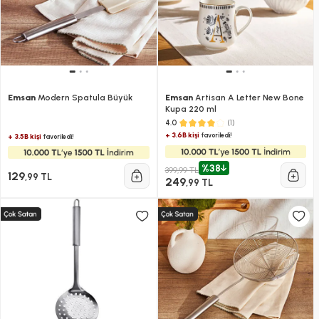
Emsan
Modern Spatula Büyük
Emsan
Artisan A Letter New Bone
Kupa 220 ml
(1)
4.0
+ 3.6B kişi
favoriledi!
+ 3.5B kişi
favoriledi!
%38
399,99 TL
129
,99 TL
249
,99 TL