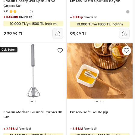
Emsan
Cherry 3'lü Spatula Ve
Emsan
Fiesta Spatula Beyaz
Çırpıcı Set
(1)
2.0
+ 6.6B kişi
favoriledi!
+ 318 kişi
favoriledi!
299
99
,99 TL
,99 TL
Emsan
Modern Basmalı Çırpıcı 30
Emsan
Soft Bal Kaşığı
Cm
+ 3.4B kişi
+ 1.1B kişi
favoriledi!
favoriledi!