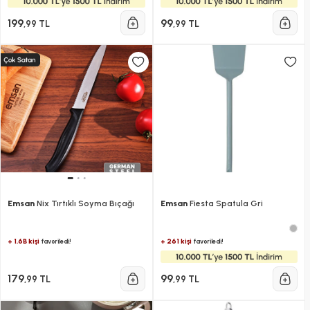
199
99
,99 TL
,99 TL
Emsan
Nix Tırtıklı Soyma Bıçağı
Emsan
Fiesta Spatula Gri
+ 1.6B kişi
+ 261 kişi
favoriledi!
favoriledi!
179
99
,99 TL
,99 TL