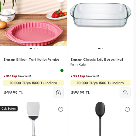
Emsan
Silikon Tart Kalıbı Pembe
Emsan
Classic 1.6L Borosilikat
Fırın Kabı
+ 355 kişi
+ 994 kişi
favoriledi!
favoriledi!
349
399
,99 TL
,99 TL