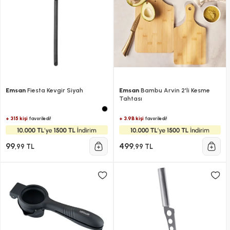
Emsan
Fiesta Kevgir Siyah
Emsan
Bambu Arvin 2'li Kesme
Tahtası
+ 315 kişi
+ 3.9B kişi
favoriledi!
favoriledi!
99
499
,99 TL
,99 TL