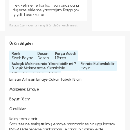
Tek kelime ile harika. Fiyatı biraz daha
düşerse ekleme yapacağım. Kargo çok
iyiydi. Teşekkürler.
Karaca
üzerinden alınmış ürün değerlendirmesi.
Ürün Bilgileri
Renk
Desen
Parça Adedi
Siyah Beyaz
Desenli
1 Parça
Bulaşık Makinesinde Yıkanılabilir mi ?
Fırında Kullanılabilir
Bulaşık Makinesinde Yıkanılabilir
Hayır
Mikrodalgada Kullanılabilir
Hayır
Emsan Artisan Emaye Çukur Tabak 18 cm
Malzeme:
Emaye
Boyut:
18 cm
Özellikler
Kolay temizlenir.
Sac üzerine sıvılaştırılmış emaye hammaddesinin uygulanarak
850-900 derecede fırınlanması ile camsı bir yüzey elde