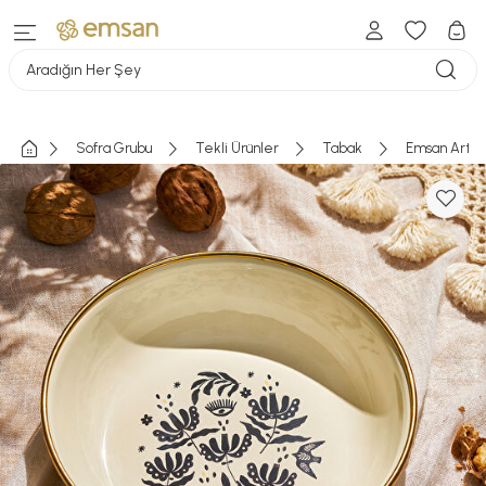
Aradığın Her Şey
Sofra Grubu
Tekli Ürünler
Tabak
Emsan Artis