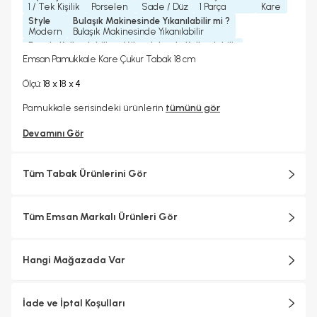
1 / Tek Kişilik
Porselen
Sade / Düz
1 Parça
Kare
Style
Bulaşık Makinesinde Yıkanılabilir mi ?
Modern
Bulaşık Makinesinde Yıkanılabilir
Fırında Kullanılabilir
Mikrodalgada Kullanılabilir
Hayır
Evet
Emsan Pamukkale Kare Çukur Tabak 18 cm
Yedek Parça Temini Yapılır
Koleksiyonlar
Hayır
Pamukkale
18 x 18 x 4
Ölçü:
Pamukkale serisindeki ürünlerin
tümünü gör
Devamını Gör
Tüm Tabak Ürünlerini Gör
Tüm Emsan Markalı Ürünleri Gör
Hangi Mağazada Var
İade ve İptal Koşulları