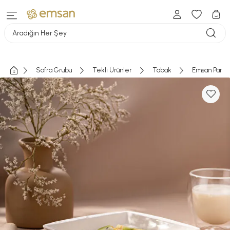
Aradığın Her Şey
Sofra Grubu
Tekli Ürünler
Tabak
Emsan Pamuk