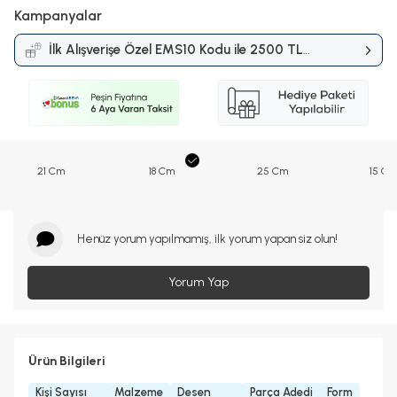
Kampanyalar
İlk Alışverişe Özel EMS10 Kodu ile 2500 TL
ve Üzerine %10 İndirim
Kampanyası
21 Cm
18 Cm
25 Cm
15 C
Henüz yorum yapılmamış, ilk yorum yapan siz olun!
Yorum Yap
Ürün Bilgileri
Kişi Sayısı
Malzeme
Desen
Parça Adedi
Form