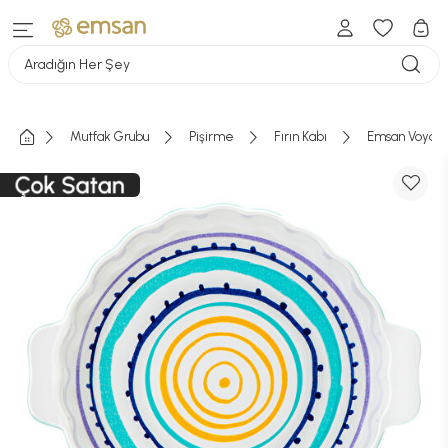
Aradığın Her Şey
Mutfak Grubu
Pişirme
Fırın Kabı
Emsan Voyage